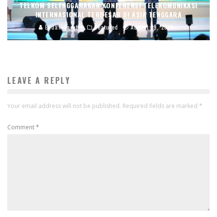
TELKOM SELENGGARAKAN KONFERENSI TELEKOMUNIKASI
INTERNASIONAL TERBESAR DI ASIA TENGGARA
Endah Caratri
Featured
August 29, 2024
LEAVE A REPLY
Your email address will not be published.
Required fields are marked
*
Comment
*