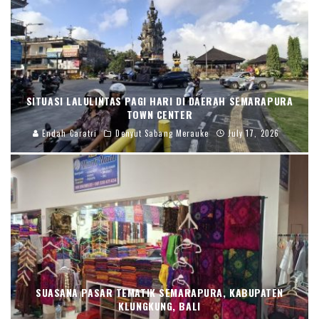
SITUASI LALULINTAS PAGI HARI DI DAERAH SEMARAPURA
TOWN CENTER
Endah Caratri
Denyut Sabang Merauke
July 17, 2026
SUASANA PASAR TEMATIK SEMARAPURA, KABUPATEN
KLUNGKUNG, BALI