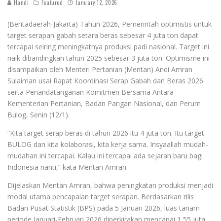
Handi
Featured
January 12, 2026
(Beritadaerah-Jakarta) Tahun 2026, Pemerintah optimistis untuk
target serapan gabah setara beras sebesar 4 juta ton dapat
tercapai seiring meningkatnya produksi padi nasional. Target ini
naik dibandingkan tahun 2025 sebesar 3 juta ton. Optimisme ini
disampaikan oleh Menteri Pertanian (Mentan) Andi Amran
Sulaiman usai Rapat Koordinasi Serap Gabah dan Beras 2026
serta Penandatanganan Komitmen Bersama Antara
Kementerian Pertanian, Badan Pangan Nasional, dan Perum
Bulog, Senin (12/1).
“Kita target serap beras di tahun 2026 itu 4 juta ton. Itu target
BULOG dan kita kolaborasi, kita kerja sama. Insyaallah mudah-
mudahan ini tercapai. Kalau ini tercapai ada sejarah baru bagi
Indonesia nanti,” kata Mentan Amran.
Dijelaskan Mentan Amran, bahwa peningkatan produksi menjadi
modal utama pencapaian target serapan. Berdasarkan rilis
Badan Pusat Statistik (BPS) pada 5 Januari 2026, luas tanam
periode Januari-Februari 2026 diperkirakan mencapai 1,55 juta