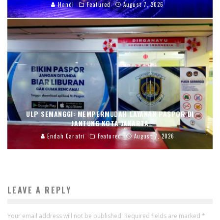
Handi
Featured
August 7, 2026
ULP SEMANGGI: MEMPERMUDAH LAYANAN PASPOR DI
JANTUNG KOTA JAKARTA
Endah Caratri
Featured
August 7, 2026
LEAVE A REPLY
Your email address will not be published.
Required fields are marked
*