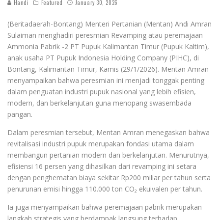
Handi
Featured
January 30, 2026
(Beritadaerah-Bontang) Menteri Pertanian (Mentan) Andi Amran
Sulaiman menghadiri peresmian Revamping atau peremajaan
Ammonia Pabrik -2 PT Pupuk Kalimantan Timur (Pupuk Kaltim),
anak usaha PT Pupuk Indonesia Holding Company (PIHC), di
Bontang, Kalimantan Timur, Kamis (29/1/2026). Mentan Amran
menyampaikan bahwa peresmian ini menjadi tonggak penting
dalam penguatan industri pupuk nasional yang lebih efisien,
modern, dan berkelanjutan guna menopang swasembada
pangan.
Dalam peresmian tersebut, Mentan Amran menegaskan bahwa
revitalisasi industri pupuk merupakan fondasi utama dalam
membangun pertanian modern dan berkelanjutan. Menurutnya,
efisiensi 16 persen yang dihasilkan dari revamping ini setara
dengan penghematan biaya sekitar Rp200 miliar per tahun serta
penurunan emisi hingga 110.000 ton CO₂ ekuivalen per tahun.
Ia juga menyampaikan bahwa peremajaan pabrik merupakan
langkah strategis yang berdampak langsung terhadap