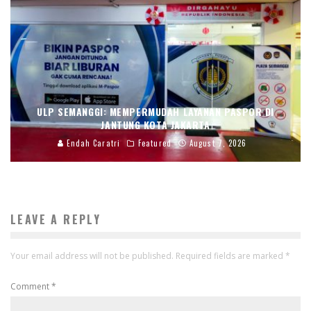
ULP SEMANGGI: MEMPERMUDAH LAYANAN PASPOR DI
JANTUNG KOTA JAKARTA
Endah Caratri
Featured
August 7, 2026
LEAVE A REPLY
Your email address will not be published.
Required fields are marked
*
Comment
*