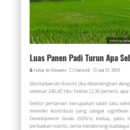
Indahnya persa
Luas Panen Padi Turun Apa S
Fadjar Ari Dewanto
Featured
July 21, 2022
(Beritadaerah-Kolom) Jika dibandingkan den
sebesar 245,47 ribu hektar (2,30 persen), ap
Sektor pertanian merupakan salah satu sekto
memiliki kontribusi yang sangat signifika
Development Goals (SDG’s) kedua, yaitu 
perbaikan nutrisi, serta mendorong budidaya 