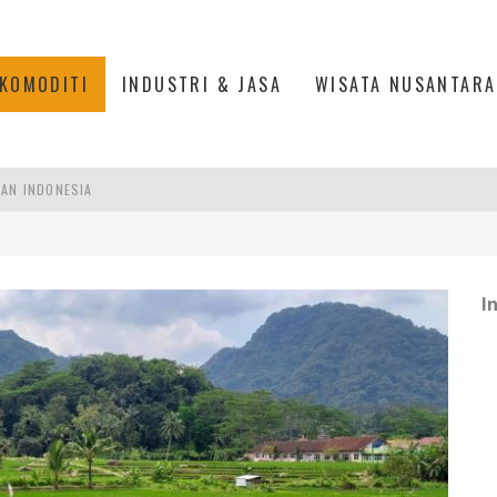
KOMODITI
INDUSTRI & JASA
WISATA NUSANTARA
PAN INDONESIA
DI PIK 2, JAKARTA UTARA
ASPOR DI JANTUNG KOTA JAKARTA
I
IS DI PASAR BARU JAKARTA