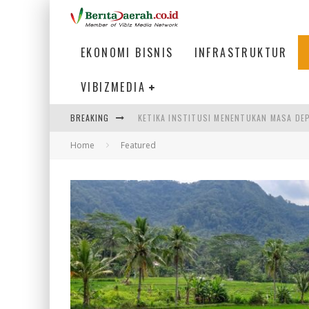
EKONOMI BISNIS
INFRASTRUKTUR
VIBIZMEDIA
BREAKING
KETIKA INSTITUSI MENENTUKAN MASA DE
Home
Featured
PERTUNJUKAN AIR MANCUR SPEKTAKULER 
ULP SEMANGGI: MEMPERMUDAH LAYANAN P
BAKMI PANGSIT AYAM, KULINER LEGENDAR