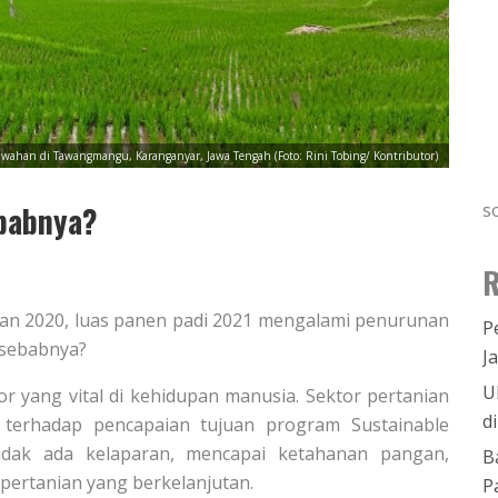
wahan di Tawangmangu, Karanganyar, Jawa Tengah (Foto: Rini Tobing/ Kontributor)
ebabnya?
s
R
gan 2020, luas panen padi 2021 mengalami penurunan
P
a sebabnya?
J
U
r yang vital di kehidupan manusia. Sektor pertanian
d
n terhadap pencapaian tujuan program Sustainable
tidak ada kelaparan, mencapai ketahanan pangan,
B
pertanian yang berkelanjutan.
P