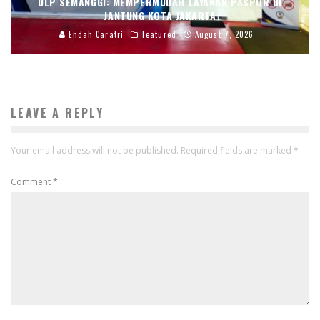
ULP SEMANGGI: MEMPERMUDAH LAYANAN PASPOR DI
JANTUNG KOTA JAKARTA
Endah Caratri
Featured
August 7, 2026
LEAVE A REPLY
Your email address will not be published.
Required fields are marked
*
Comment
*