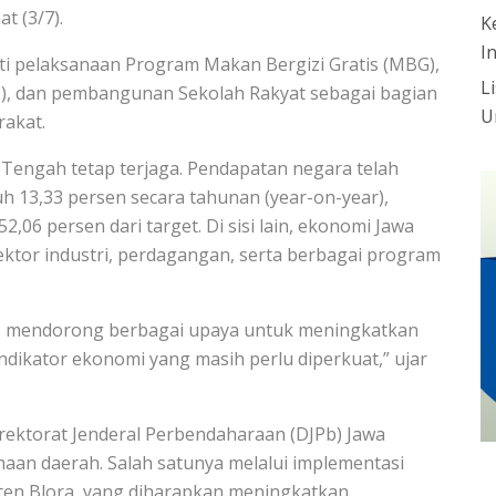
t (3/7).
K
I
i pelaksanaan Program Makan Bergizi Gratis (MBG),
L
), dan pembangunan Sekolah Rakyat sebagai bagian
U
akat.
 Tengah tetap terjaga. Pendapatan negara telah
h 13,33 persen secara tahunan (year-on-year),
,06 persen dari target. Di sisi lain, ekonomi Jawa
ktor industri, perdagangan, serta berbagai program
s mendorong berbagai upaya untuk meningkatkan
ndikator ekonomi yang masih perlu diperkuat,” ujar
rektorat Jenderal Perbendaharaan (DJPb) Jawa
aan daerah. Salah satunya melalui implementasi
aten Blora, yang diharapkan meningkatkan