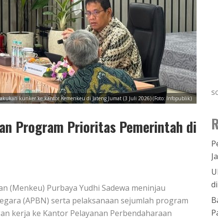
s
kukan kunker ke kantor Kemenkeu di Jateng Jumat (3 Juli 2026) (Foto: Infopublik)
R
an Program Prioritas Pemerintah di
P
J
U
d
gan (Menkeu) Purbaya Yudhi Sadewa meninjau
B
Negara (APBN) serta pelaksanaan sejumlah program
P
gan kerja ke Kantor Pelayanan Perbendaharaan