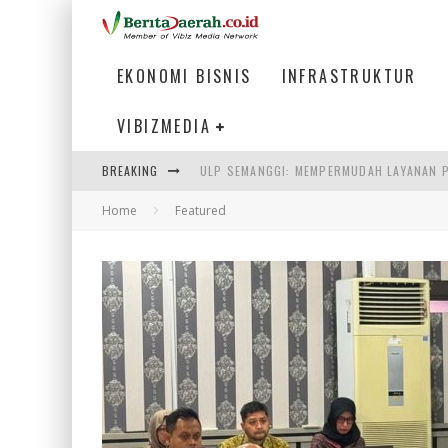
EKONOMI BISNIS
INFRASTRUKTUR
VIBIZMEDIA
BREAKING
ULP SEMANGGI: MEMPERMUDAH LAYANAN P
Home
Featured
BAKMI PANGSIT AYAM, KULINER LEGENDAR
KETIKA INSTITUSI MENENTUKAN MASA DE
PERTUNJUKAN AIR MANCUR SPEKTAKULER 