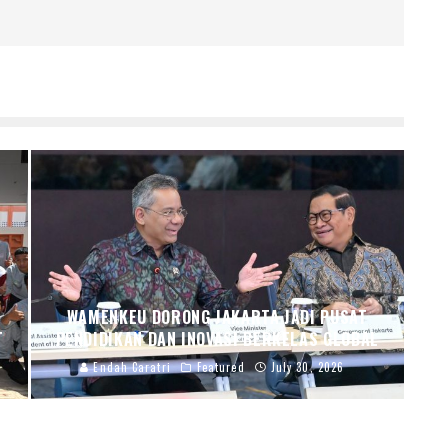
WAMENKEU DORONG JAKARTA JADI PUSAT
T
PENDIDIKAN DAN INOVASI BERKELAS GLOBAL
Endah Caratri
Featured
July 30, 2026