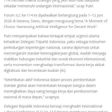
114 memiliki makna strategis yang jauh lebih luas daripada
sekadar memenuhi undangan internasional,” ucap Putri.
Forum ILC ke-114 ini dijadwalkan berlangsung pada 1–12 Juni
2026 di Geneva, Swiss, dengan mengusung tema “A Moment of
Choice: Harnessing Artificial Intelligence for Decent Work”.
Putri menyampaikan bahwa terdapat empat urgensi utama
kehadiran Delegasi Tripartit Indonesia, yaitu sebagai instrumen
perlindungan kepentingan nasional, sarana diplomasi untuk
memengaruhi standar ketenagakerjaan global, wadah menjaga
stabilitas hubungan industrial dan sosial ekonomi internasional,
serta momentum menghadapi transformasi dunia kerja akibat
digitalisasi dan kecerdasan buatan (AI).
“Keterlibatan aktif Indonesia dalam proses pembentukan
standar global akan menentukan kesiapan bangsa dalam
meningkatkan daya saing tenaga kerja dan perekonomian
nasional di masa depan,” ucapnya.
Delegasi Republik Indonesia bersiap menghadiri International
Labour Conference (ILC) ke-114 dengan membawa representasi