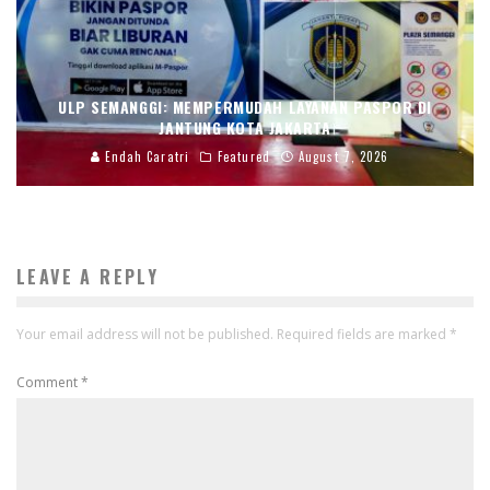
ULP SEMANGGI: MEMPERMUDAH LAYANAN PASPOR DI
JANTUNG KOTA JAKARTA
Endah Caratri
Featured
August 7, 2026
LEAVE A REPLY
Your email address will not be published.
Required fields are marked
*
Comment
*