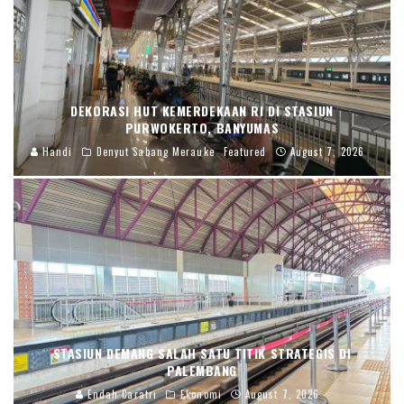
DEKORASI HUT KEMERDEKAAN RI DI STASIUN
PURWOKERTO, BANYUMAS
Handi
Denyut Sabang Merauke
Featured
August 7, 2026
STASIUN DEMANG SALAH SATU TITIK STRATEGIS DI
PALEMBANG
Endah Caratri
Ekonomi
August 7, 2026