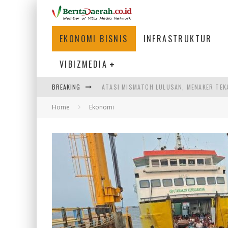
EKONOMI BISNIS
INFRASTRUKTUR
VIBIZMEDIA
ATASI MISMATCH LULUSAN, MENAKER TEK
BREAKING
PEMERINTAH DAERAH PERLU PERCEPAT IN
Home
Ekonomi
LOGO BARU BANK BANTEN CERMINKAN KEP
WAGUB NYANYANG: FASILITAS OLAHRAGA