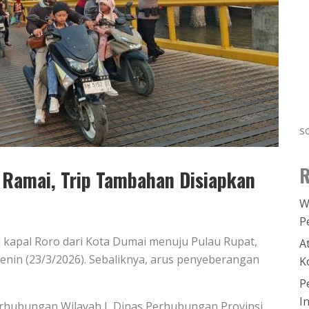
s
R
Ramai, Trip Tambahan Disiapkan
W
P
n kapal Roro dari Kota Dumai menuju Pulau Rupat,
A
enin (23/3/2026). Sebaliknya, arus penyeberangan
K
P
I
erhubungan Wilayah I
Dinas Perhubungan Provinsi