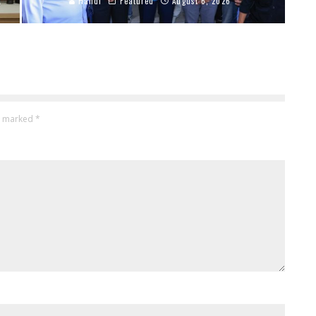
Handi
Featured
August 6, 2026
re marked
*