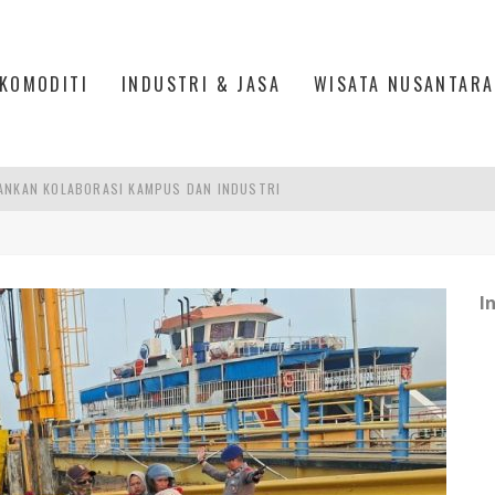
KOMODITI
INDUSTRI & JASA
WISATA NUSANTARA
ANKAN KOLABORASI KAMPUS DAN INDUSTRI
DUSTRIALISASI, MANUFAKTUR TUMBUH LAMPAUI EKONOMI NASIONAL
ERCAYAAN, SEMANGAT, DAN HARAPAN BESAR
 MODERN PERKUAT SPORT TOURISM BATAM
I