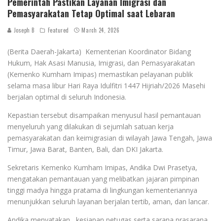
Pemerintah Pastikan Layanan Imigrasi dan
Pemasyarakatan Tetap Optimal saat Lebaran
Joseph B
Featured
March 24, 2026
(Berita Daerah-Jakarta) Kementerian Koordinator Bidang
Hukum, Hak Asasi Manusia, Imigrasi, dan Pemasyarakatan
(Kemenko Kumham Imipas) memastikan pelayanan publik
selama masa libur Hari Raya Idulfitri 1447 Hijriah/2026 Masehi
berjalan optimal di seluruh Indonesia.
Kepastian tersebut disampaikan menyusul hasil pemantauan
menyeluruh yang dilakukan di sejumlah satuan kerja
pemasyarakatan dan keimigrasian di wilayah Jawa Tengah, Jawa
Timur, Jawa Barat, Banten, Bali, dan DKI Jakarta.
Sekretaris Kemenko Kumham Imipas, Andika Dwi Prasetya,
mengatakan pemantauan yang melibatkan jajaran pimpinan
tinggi madya hingga pratama di lingkungan kementeriannya
menunjukkan seluruh layanan berjalan tertib, aman, dan lancar.
Andika menyatakan, kesiapan petugas serta sarana prasarana