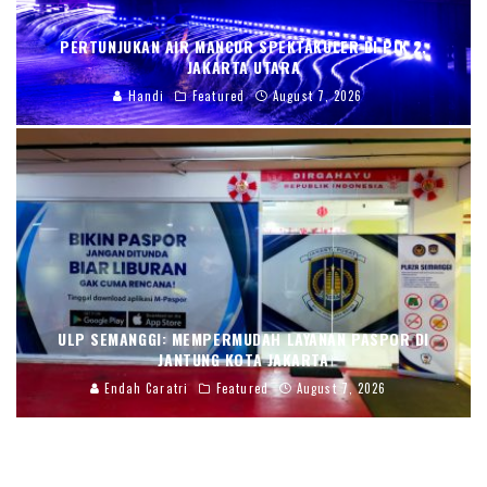
PERTUNJUKAN AIR MANCUR SPEKTAKULER DI PIK 2,
JAKARTA UTARA
Handi
Featured
August 7, 2026
ULP SEMANGGI: MEMPERMUDAH LAYANAN PASPOR DI
JANTUNG KOTA JAKARTA
Endah Caratri
Featured
August 7, 2026