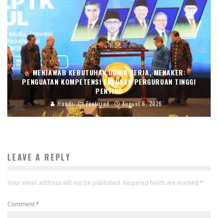
MENJAWAB KEBUTUHAN DUNIA KERJA, MENAKER:
PENGUATAN KOMPETENSI LULUSAN PERGURUAN TINGGI
PENTING
Handi
Featured
August 6, 2026
LEAVE A REPLY
Your email address will not be published.
Required fields are marked
*
Comment
*