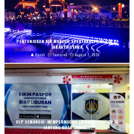
PERTUNJUKAN AIR MANCUR SPEKTAKULER DI PIK 2,
JAKARTA UTARA
Handi
Featured
August 7, 2026
ULP SEMANGGI: MEMPERMUDAH LAYANAN PASPOR DI
JANTUNG KOTA JAKARTA