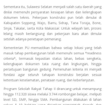
Sementara itu, Sulawesi Selatan menjadi salah satu daerah yang
dinilai memenuhi persyaratan kesiapan lahan dan kelengkapan
dokumen teknis. Pekerjaan konstruksi pun telah dimulai di
Kabupaten Soppeng, Wajo, Barru, Sidrap, Tana Toraja, Bone,
Sinjai, Takalar, serta Kota Makassar. Untuk wilayah lain, proses
lelang masih berlangsung dan pekerjaan baru akan dimulai
setelah adanya penetapan pemenang.
Kementerian PU memastikan bahwa setiap lokasi yang telah
masuk tahap pembangunan telah memenuhi semua *readiness
criteria*, termasuk kepastian status lahan, bebas sengketa,
kelengkapan dokumen tata ruang dan lingkungan, hingga
persetujuan bangunan gedung. Pemenuhan kriteria ini menjadi
fondasi agar seluruh tahapan konstruksi berjalan sesuai
ketentuan keselamatan, penataan ruang, dan keberlanjutan.
Program Sekolah Rakyat Tahap II dirancang untuk menampung
hingga 112.320 siswa melalui 3.744 rombongan belajar, meliputi
level SD, SMP, hingga SMA. Pembangunan dilakukan di lahan
seluas 5–10 hektare yang disiapkan pemerintah daerah, dan