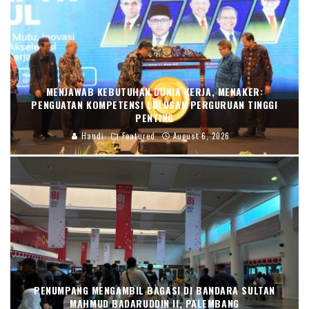
MENJAWAB KEBUTUHAN DUNIA KERJA, MENAKER:
PENGUATAN KOMPETENSI LULUSAN PERGURUAN TINGGI
PENTING
Handi
Featured
August 6, 2026
PENUMPANG MENGAMBIL BAGASI DI BANDARA SULTAN
MAHMUD BADARUDDIN II, PALEMBANG