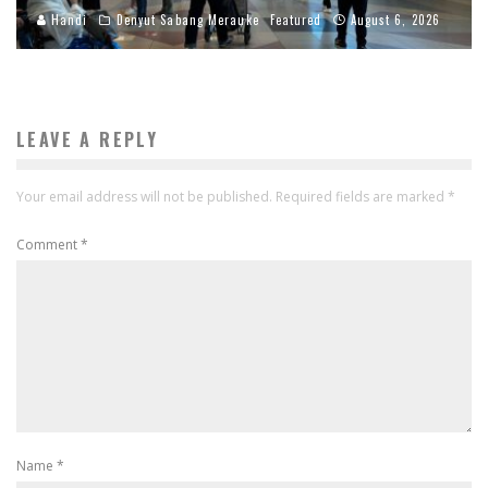
Handi
Denyut Sabang Merauke
Featured
August 6, 2026
LEAVE A REPLY
Your email address will not be published.
Required fields are marked
*
Comment
*
Name
*