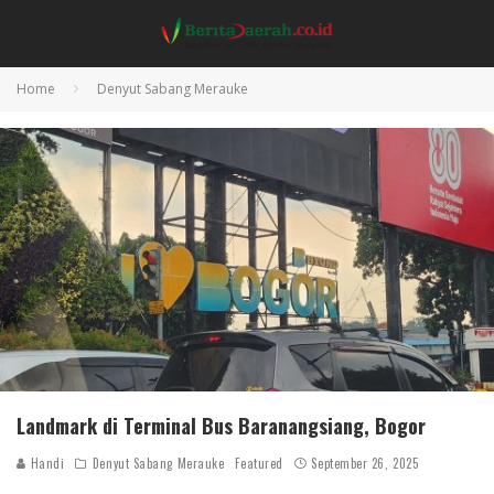
Home
Denyut Sabang Merauke
Landmark di Terminal Bus Baranangsiang, Bogor
Handi
Denyut Sabang Merauke
Featured
September 26, 2025