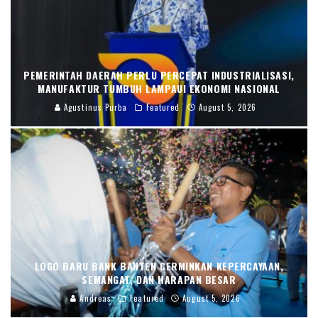
PEMERINTAH DAERAH PERLU PERCEPAT INDUSTRIALISASI,
MANUFAKTUR TUMBUH LAMPAUI EKONOMI NASIONAL
Agustinus Purba
Featured
August 5, 2026
LOGO BARU BANK BANTEN CERMINKAN KEPERCAYAAN,
SEMANGAT, DAN HARAPAN BESAR
Andreas
Featured
August 5, 2026