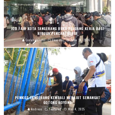
JOB FAIR KOTA TANGERANG BUKA PELUANG KERJA BAGI
RIBUAN PENCARI KERJA
Endah Caratri
Ekonomi
June 24, 2026
PEMKOT TANGERANG KEMBALI MERAJUT SEMANGAT
GOTONG ROYONG
Andreas
Featured
May 4, 2025