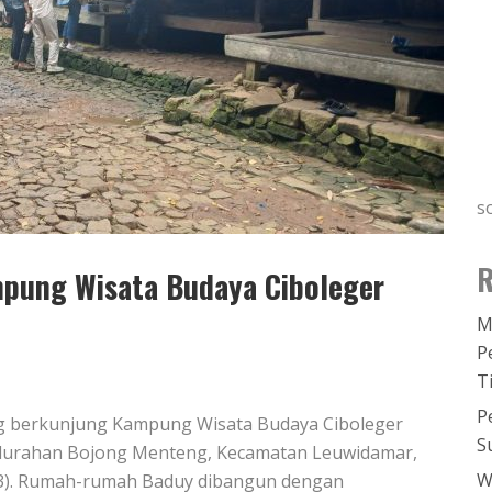
s
R
pung Wisata Budaya Ciboleger
M
P
T
P
g berkunjung Kampung Wisata Budaya Ciboleger
S
Kelurahan Bojong Menteng, Kecamatan Leuwidamar,
W
0/3). Rumah-rumah Baduy dibangun dengan