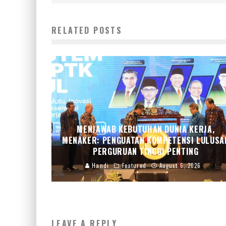
RELATED POSTS
MENJAWAB KEBUTUHAN DUNIA KERJA,
MENAKER: PENGUATAN KOMPETENSI LULUSA
PERGURUAN TINGGI PENTING
Handi
Featured
August 6, 2026
LEAVE A REPLY