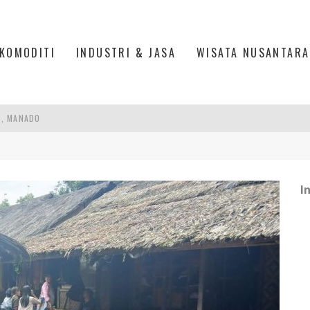
KOMODITI
INDUSTRI & JASA
WISATA NUSANTARA
S, MANADO
AN MEGAMAS, MANADO
AKER: PENGUATAN KOMPETENSI LULUSAN PERGURUAN TINGGI PENTING
I
RA SULTAN MAHMUD BADARUDDIN II, PALEMBANG