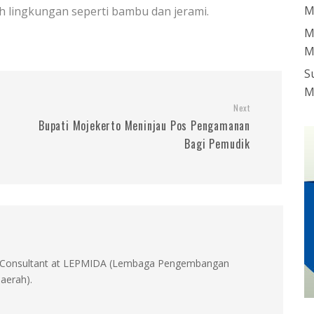
M
lingkungan seperti bambu dan jerami.
M
M
S
M
Next
Bupati Mojekerto Meninjau Pos Pengamanan
Bagi Pemudik
id, Consultant at LEPMIDA (Lembaga Pengembangan
aerah).