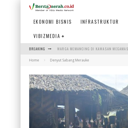
EKONOMI BISNIS
INFRASTRUKTUR
VIBIZMEDIA
BREAKING
WARGA MEMANCING DI KAWASAN MEGAMA
Home
Denyut Sabang Merauke
MENIKMATI PESONA LAUT DI TEPI KAWAS
MENJAWAB KEBUTUHAN DUNIA KERJA, MEN
PENUMPANG MENGAMBIL BAGASI DI BANDA