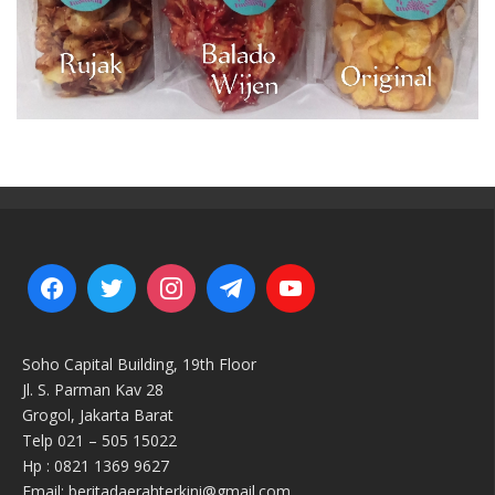
Soho Capital Building, 19th Floor
Jl. S. Parman Kav 28
Grogol, Jakarta Barat
Telp 021 – 505 15022
Hp : 0821 1369 9627
Email: beritadaerahterkini@gmail.com