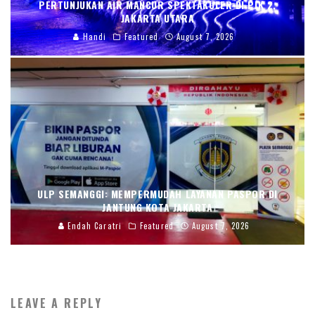
PERTUNJUKAN AIR MANCUR SPEKTAKULER DI PIK 2,
JAKARTA UTARA
Handi
Featured
August 7, 2026
ULP SEMANGGI: MEMPERMUDAH LAYANAN PASPOR DI
JANTUNG KOTA JAKARTA
Endah Caratri
Featured
August 7, 2026
LEAVE A REPLY