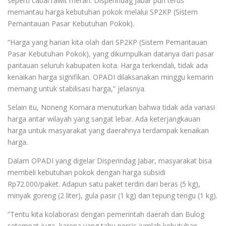
seperti cabai rawit merah. Disperindag Jabar pun terus
memantau harga kebutuhan pokok melalui SP2KP (Sistem
Pemantauan Pasar Kebutuhan Pokok).
“Harga yang harian kita olah dari SP2KP (Sistem Pemantauan
Pasar Kebutuhan Pokok), yang dikumpulkan datanya dari pasar
pantauan seluruh kabupaten kota. Harga terkendali, tidak ada
kenaikan harga signifikan. OPADI dilaksanakan minggu kemarin
memang untuk stabilisasi harga,” jelasnya.
Selain itu, Noneng Komara menuturkan bahwa tidak ada variasi
harga antar wilayah yang sangat lebar. Ada keterjangkauan
harga untuk masyarakat yang daerahnya terdampak kenaikan
harga.
Dalam OPADI yang digelar Disperindag Jabar, masyarakat bisa
membeli kebutuhan pokok dengan harga subsidi
Rp72.000/paket. Adapun satu paket terdiri dari beras (5 kg),
minyak goreng (2 liter), gula pasir (1 kg) dan tepung terigu (1 kg).
“Tentu kita kolaborasi dengan pemerintah daerah dan Bulog
setempat juga, karena yang tahu persis jumlah kebutuhan