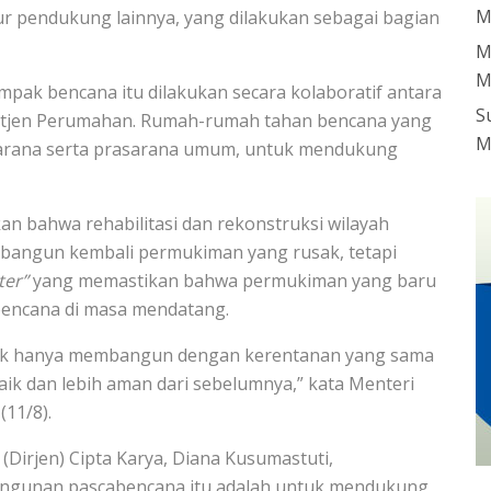
M
r pendukung lainnya, yang dilakukan sebagai bagian
M
M
pak bencana itu dilakukan secara kolaboratif antara
S
n Ditjen Perumahan. Rumah-rumah tahan bencana yang
M
 sarana serta prasarana umum, untuk mendukung
n bahwa rehabilitasi dan rekonstruksi wilayah
bangun kembali permukiman yang rusak, tetapi
ter”
yang memastikan bahwa permukiman yang baru
bencana di masa mendatang.
ak hanya membangun dengan kerentanan yang sama
ik dan lebih aman dari sebelumnya,” kata Menteri
11/8).
(Dirjen) Cipta Karya, Diana Kusumastuti,
ngunan pascabencana itu adalah untuk mendukung