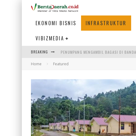
EKONOMI BISNIS
INFRASTRUKTUR
VIBIZMEDIA
BREAKING
PENUMPANG MENGAMBIL BAGASI DI BANDA
Home
Featured
WARGA MEMANCING DI KAWASAN MEGAMA
MENIKMATI PESONA LAUT DI TEPI KAWAS
MENJAWAB KEBUTUHAN DUNIA KERJA, MEN