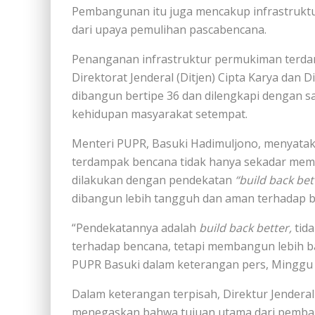
Pembangunan itu juga mencakup infrastruktu
dari upaya pemulihan pascabencana.
Penanganan infrastruktur permukiman terdam
Direktorat Jenderal (Ditjen) Cipta Karya da
dibangun bertipe 36 dan dilengkapi dengan
kehidupan masyarakat setempat.
Menteri PUPR, Basuki Hadimuljono, menyataka
terdampak bencana tidak hanya sekadar mem
dilakukan dengan pendekatan
“build back bet
dibangun lebih tangguh dan aman terhadap 
“Pendekatannya adalah
build back better,
tid
terhadap bencana, tetapi membangun lebih ba
PUPR Basuki dalam keterangan pers, Minggu (
Dalam keterangan terpisah, Direktur Jenderal 
menegaskan bahwa tujuan utama dari pemba