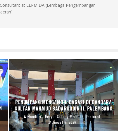
id, Consultant at LEPMIDA (Lembaga Pengembangan
aerah).
PENUMPANG MENGAMBIL BAGASI DI BANDARA
N
SULTAN MAHMUD BADARUDDIN II, PALEMBANG
Handi
Denyut Sabang Merauke
Featured
August 6, 2026