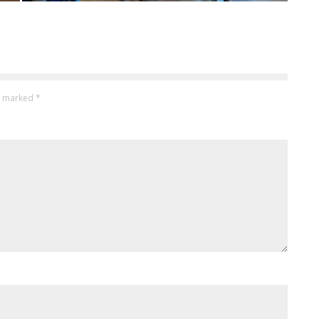
re marked
*