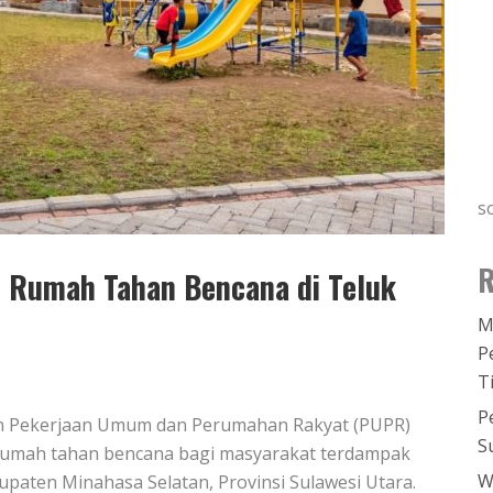
s
R
t Rumah Tahan Bencana di Teluk
M
P
T
P
an Pekerjaan Umum dan Perumahan Rakyat (PUPR)
S
rumah tahan bencana bagi masyarakat terdampak
W
upaten Minahasa Selatan, Provinsi Sulawesi Utara.