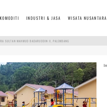
KOMODITI
INDUSTRI & JASA
WISATA NUSANTARA
RA SULTAN MAHMUD BADARUDDIN II, PALEMBANG
S, MANADO
AN MEGAMAS, MANADO
I
AKER: PENGUATAN KOMPETENSI LULUSAN PERGURUAN TINGGI PENTING