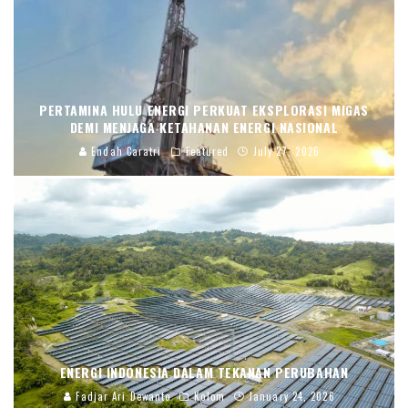
PERTAMINA HULU ENERGI PERKUAT EKSPLORASI MIGAS
DEMI MENJAGA KETAHANAN ENERGI NASIONAL
Endah Caratri
Featured
July 27, 2026
ENERGI INDONESIA DALAM TEKANAN PERUBAHAN
Fadjar Ari Dewanto
Kolom
January 24, 2026