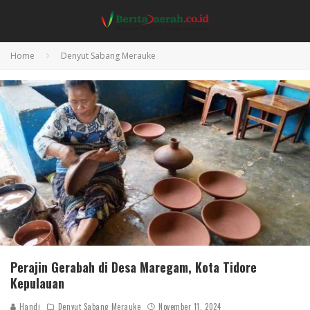
Home
Denyut Sabang Merauke
Perajin Gerabah di Desa Maregam, Kota Tidore
Kepulauan
Handi
Denyut Sabang Merauke
November 11, 2024