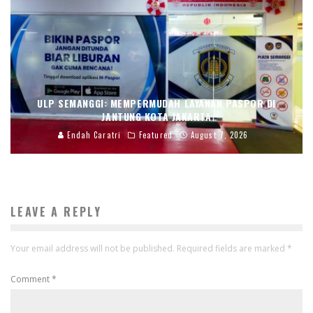
ULP SEMANGGI: MEMPERMUDAH LAYANAN PASPOR DI
JANTUNG KOTA JAKARTA
Endah Caratri
Featured
August 7, 2026
LEAVE A REPLY
Your email address will not be published.
Required fields are marked
*
Comment
*