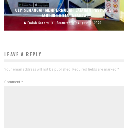
ULP SEMANGGI: MEMPERMUDAH LAYANAN PASPOR DI
JANTUNG KOTA JAKARTA
Endah Caratri
Featured
August 7, 2026
LEAVE A REPLY
Your email address will not be published.
Required fields are marked
*
Comment
*