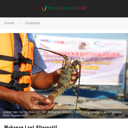
Home
Featured
Lobster dari Sentra Kelautan dan Perikanan Terpadu (SKPT) yang diekspore ke Singapura
(Foto: Humas KKP)
Makanan Laut Alternatif