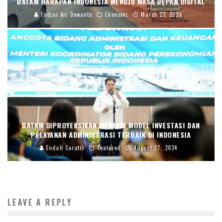
BATAM HARAPAN INDONESIA MENUJU MASA DEPAN DIGITAL
Fadjar Ari Dewanto
Ekonomi
March 23, 2026
BATAM DIPROYEKSIKAN MENJADI MODEL INVESTASI DAN
PELAYANAN ADMINISTRASI TERBAIK DI INDONESIA
Endah Caratri
Featured
August 27, 2024
LEAVE A REPLY