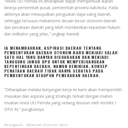
“Revisi UU Pemda ini diharapkan dapat memperkuat ikatan
kinerja pemerintah pusat, pemerintah provinsi kab/kota. Pada
akhirnya akan mewujudkan penguatan daya saing daerah,
sehingga tersusun mekanisme desain besar otonomi daerah
dan penataan daerah yang lebih memberikan kepastian hukum
dan indikator yang jelas,” ungkap Kanedi.
IA MENAMBAHKAN, ASPIRASI DAERAH TENTANG
PEMBENTUKAN DAERAH OTONOM BARU MENJADI SALAH
SATU HAL YANG BANYAK DISUARAKAN DAN MENJADI
TANGGUNG JAWAB DPD UNTUK MEMPERJUANGKAN
KEPENTINGAN DAERAH. NAMUN DEMIKIAN, KONSEP
PENATAAN DAERAH TIDAK HANYA SEBATAS PADA
PEMBENTUKAN ATAUPUN PEMEKARAN DAERAH.
“Diharapkan melalui kunjungan kerja ini kami akan memperoleh
masukan dan aspirasi yang strategis terkait dengan materi
muatan revisi UU Pemda yang sedang disusun oleh Komite I
DPD RI,” pungkasnya.
bengkulu
Daerah Otonomi Baru