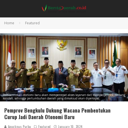
Home
Featured
Pembentukan otonomi baru akan mempercepat akses layanan dan memperpendek rentang
kendali, sehingga pertumbuhan daerah yang dimaksud akan dipercepat.
Pemprov Bengkulu Dukung Wacana Pembentukan
Curup Jadi Daerah Otonomi Baru
Agustinus Purba
Featured
January 10, 2024