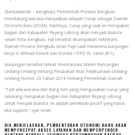
(Beritadaerah – Bengkulu) Pemerintah Provinsi Bengkulu
mendukung wacana menjadikan wilayah Curup sebagai Daerah
Otonomi Baru (DOM). Nantinya, Curup yang saat ini merupakan
bagian dari Kabupaten Rejang Lebong akan menjadi ibukota
selain Kota Bengkulu. Hal tersebut disampaikan Sekretaris
Daerah Provinsi Bengkulu Isnan Fajri saat menerima kunjungan
kerja H. Ahmad Kanedi dari Komite I DPD RI, Senin (8/1).
Kunjungan tersebut terkait Inventarisasi Materi Rancangan
Undang-Undang tentang Perubahan Atas Pelaksanaan Undang-
Undang Nomor 23 Tahun 2014 Tentang Pemerintah Daerah.
“Tadi ada wacana dari Bang Ken yang mengusulkan Curup yang
sekarang merupakan bagian dari Kabupaten Rejang Lebong
untuk menjadi ibukota. Ini adalah pemikiran positif yang harus
kita support,” ujar Isnan.
DIA MENJELASKAN, PEMBENTUKAN OTONOMI BARU AKAN
MEMPERCEPAT AKSES LAYANAN DAN MEMPERPENDEK
RENTANG KENDALI, SEHINGGA PERTUMBUHAN DAERAH