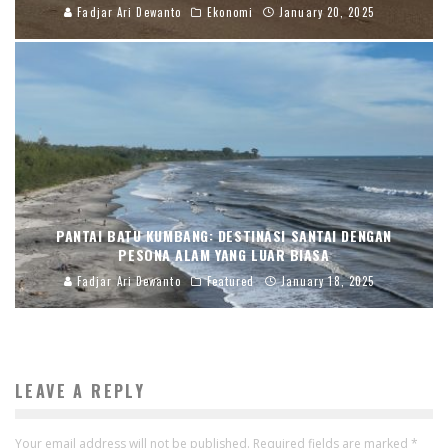
Fadjar Ari Dewanto
Ekonomi
January 20, 2025
PANTAI BATU KUMBANG: DESTINASI SANTAI DENGAN
PESONA ALAM YANG LUAR BIASA
Fadjar Ari Dewanto
Featured
January 18, 2025
LEAVE A REPLY
Your email address will not be published.
Required fields are marked
*