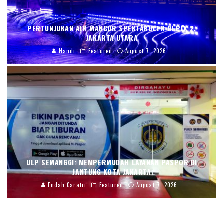
PERTUNJUKAN AIR MANCUR SPEKTAKULER DI PIK 2,
JAKARTA UTARA
Handi
Featured
August 7, 2026
ULP SEMANGGI: MEMPERMUDAH LAYANAN PASPOR DI
JANTUNG KOTA JAKARTA
Endah Caratri
Featured
August 7, 2026