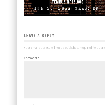
TEMBUS RP15.800
Endah Caratri
Ekonomi
August 21, 2025
LEAVE A REPLY
Your email address will not be published.
Required fields a
Comment
*