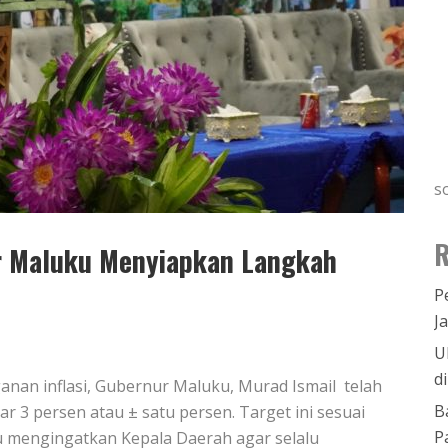
s
R
ur Maluku Menyiapkan Langkah
P
J
U
d
nan inflasi, Gubernur Maluku, Murad Ismail telah
B
r 3 persen atau ± satu persen. Target ini sesuai
P
lu mengingatkan Kepala Daerah agar selalu