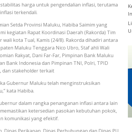
bilitas harga untuk pengendalian inflasi, terutama
K
nflasi terkendali.
I
L
mian Setda Provinsi Maluku, Habiba Saimim yang
U
i kegiatan Rapat Koordinasi Daerah (Rakorda) Tim
r wali kota Tual, Kamis (24/8). Rakorda dihadiri antara
upaten Maluku Tenggara Nico Ubro, Staf ahli Wali
mian Rakyat, Dani Far-Far, Pimpinan Bank Maluku
n Bank Indonesia dan Pimpinan TNI, Polri, TPID
dan stakeholder terkait
maka Gubernur Maluku telah menginstruksikan
,” kata Habiba.
bernur dalam rangka penanganan inflasi antara lain
n memastikan ketersedian pasokan kebutuhan pokok,
n komunikasi yang efektif.
ian, Dinas Perikanan, Dinas Perhubungan dan Dinas PU