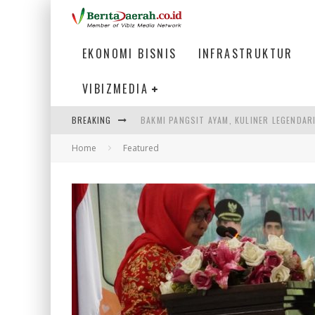
EKONOMI BISNIS
INFRASTRUKTUR
VIBIZMEDIA
BREAKING
BAKMI PANGSIT AYAM, KULINER LEGENDAR
Home
Featured
KETIKA INSTITUSI MENENTUKAN MASA DE
PERTUNJUKAN AIR MANCUR SPEKTAKULER 
ULP SEMANGGI: MEMPERMUDAH LAYANAN P