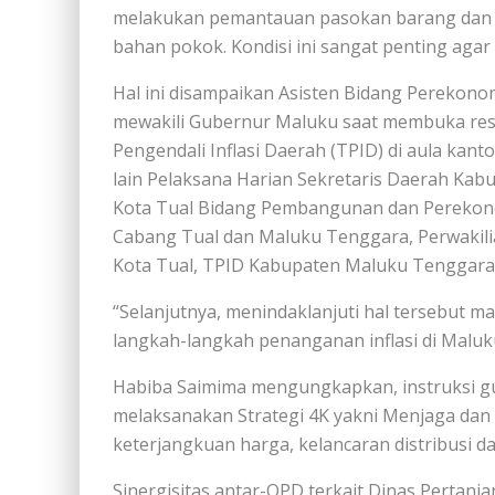
melakukan pemantauan pasokan barang dan sta
bahan pokok. Kondisi ini sangat penting agar i
Hal ini disampaikan Asisten Bidang Perekono
mewakili Gubernur Maluku saat membuka resm
Pengendali Inflasi Daerah (TPID) di aula kanto
lain Pelaksana Harian Sekretaris Daerah Kab
Kota Tual Bidang Pembangunan dan Perekono
Cabang Tual dan Maluku Tenggara, Perwakilia
Kota Tual, TPID Kabupaten Maluku Tenggara, 
“Selanjutnya, menindaklanjuti hal tersebut 
langkah-langkah penanganan inflasi di Maluku
Habiba Saimima mengungkapkan, instruksi gu
melaksanakan Strategi 4K yakni Menjaga da
keterjangkuan harga, kelancaran distribusi da
Sinergisitas antar-OPD terkait Dinas Pertan