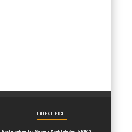
LATEST POST
Pertunjukan Air Mancur Spektakuler di PIK 2,