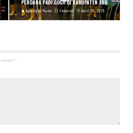
PERDANA PADI GOGO DI KABUPATEN SBB
Agustinus Purba
Featured
April 20, 2025
re marked
*