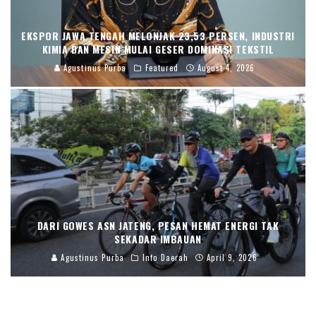
EKSPOR JAWA TENGAH MELONJAK 23,53 PERSEN, INDUSTRI
KIMIA DAN MESIN MULAI GESER DOMINASI TEKSTIL
Agustinus Purba
Featured
August 4, 2026
DARI GOWES ASN JATENG, PESAN HEMAT ENERGI TAK
SEKADAR IMBAUAN
Agustinus Purba
Info Daerah
April 9, 2026