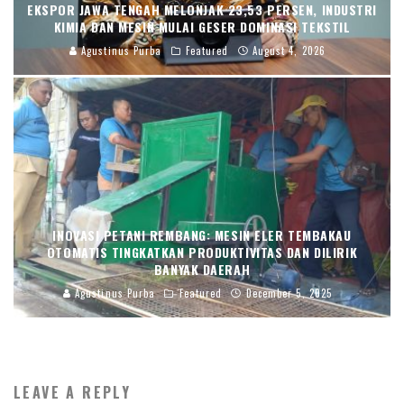
EKSPOR JAWA TENGAH MELONJAK 23,53 PERSEN, INDUSTRI
KIMIA DAN MESIN MULAI GESER DOMINASI TEKSTIL
Agustinus Purba
Featured
August 4, 2026
INOVASI PETANI REMBANG: MESIN ELER TEMBAKAU
OTOMATIS TINGKATKAN PRODUKTIVITAS DAN DILIRIK
BANYAK DAERAH
Agustinus Purba
Featured
December 5, 2025
LEAVE A REPLY