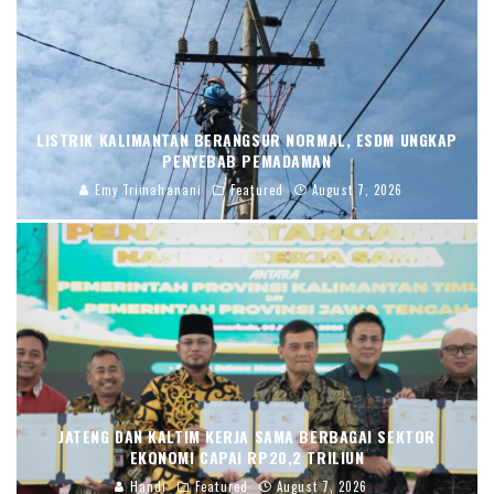
LISTRIK KALIMANTAN BERANGSUR NORMAL, ESDM UNGKAP
PENYEBAB PEMADAMAN
Emy Trimahanani
Featured
August 7, 2026
JATENG DAN KALTIM KERJA SAMA BERBAGAI SEKTOR
EKONOMI CAPAI RP20,2 TRILIUN
Handi
Featured
August 7, 2026