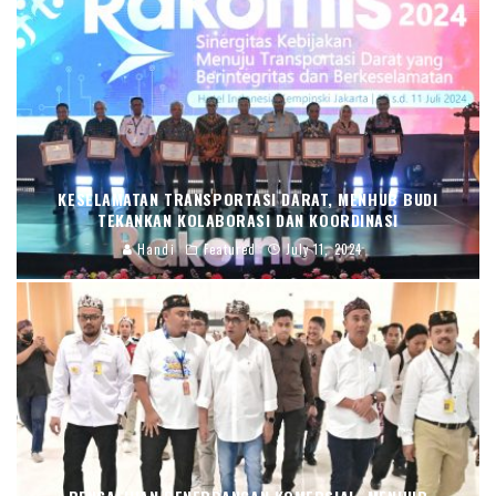
KESELAMATAN TRANSPORTASI DARAT, MENHUB BUDI
TEKANKAN KOLABORASI DAN KOORDINASI
Handi
Featured
July 11, 2024