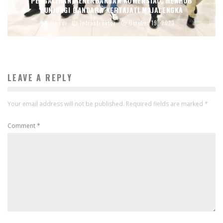
PENGALIHAN PENERBANGAN KOMERSIAL, MENHUB
KUNJUNGI BANDARA KERTAJATI MAJALENGKA
Handi
Infrastruktur
October 19, 2023
LEAVE A REPLY
Your email address will not be published.
Required fields are marked
*
Comment
*