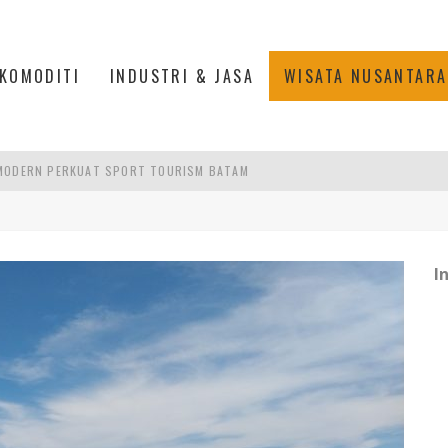
KOMODITI
INDUSTRI & JASA
WISATA NUSANTARA
ANKAN KOLABORASI KAMPUS DAN INDUSTRI
AN MEGAMAS, MANADO
SULTAN MAHMUD BADARUDDIN II SIANG INI
I
 MODERN PERKUAT SPORT TOURISM BATAM