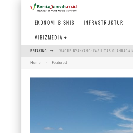
EKONOMI BISNIS
INFRASTRUKTUR
VIBIZMEDIA
BREAKING
ATASI MISMATCH LULUSAN, MENAKER TEK
Home
Featured
MENIKMATI PESONA LAUT DI TEPI KAWAS
SUASANA BANDAR UDARA INTERNASIONAL 
WAGUB NYANYANG: FASILITAS OLAHRAGA