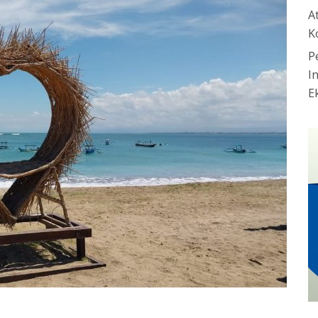
A
K
P
I
E