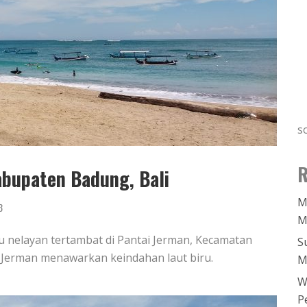
s
R
abupaten Badung, Bali
M
3
M
 nelayan tertambat di Pantai Jerman, Kecamatan
S
ai Jerman menawarkan keindahan laut biru.
M
W
P