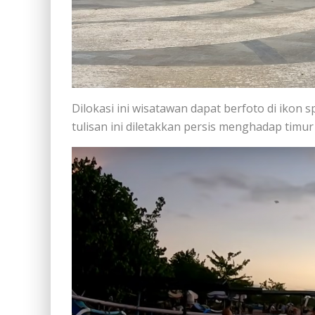
Dilokasi ini wisatawan dapat berfoto di ikon s
tulisan ini diletakkan persis menghadap timu