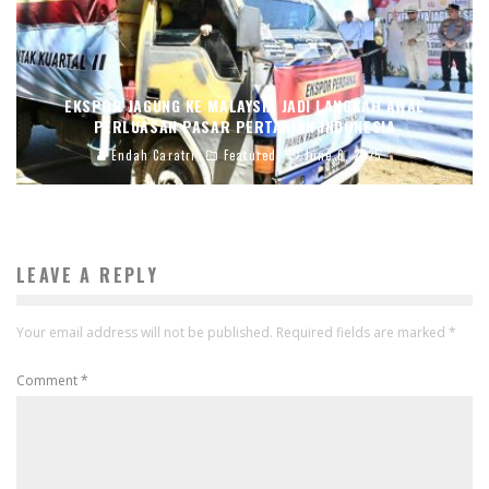
EKSPOR JAGUNG KE MALAYSIA JADI LANGKAH AWAL
PERLUASAN PASAR PERTANIAN INDONESIA
Endah Caratri
Featured
June 6, 2025
LEAVE A REPLY
Your email address will not be published.
Required fields are marked
*
Comment
*