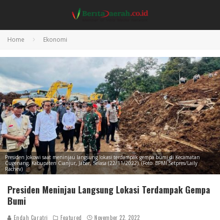
Home
Ekonomi
Presiden Jokowi saat meninjau langsung lokasi terdampak gempa bumi di Kecamatan
Cugenang, Kabupaten Cianjur, Jabar, Selasa (22/11/2022). (Foto: BPMI Setpres/Laily
Rachev)
Presiden Meninjau Langsung Lokasi Terdampak Gempa
Bumi
Endah Caratri
Featured
November 22, 2022