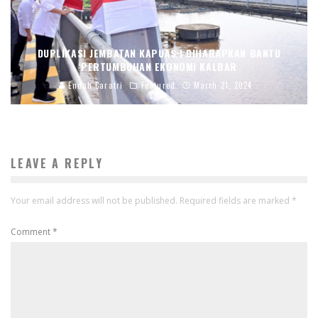
DUPLIKASI JEMBATAN KAPUAS I DIHARAPKAN BANTU
PERTUMBUHAN EKONOMI KALBAR
Endah Caratri
Featured
March 21, 2024
LEAVE A REPLY
Your email address will not be published.
Required fields are marked
*
Comment
*