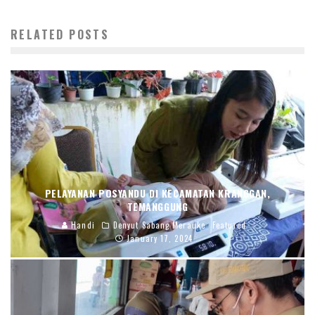
RELATED POSTS
PELAYANAN POSYANDU DI KECAMATAN KRANGGAN,
TEMANGGUNG
Handi
Denyut Sabang Merauke
Featured
January 17, 2024