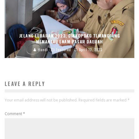
JELANG LEBARAN 2023, DINKOPDAG TEMANGGUNG
MEMANTAU ENAM PASAR DAERAH
Handi
Featured
April 12, 2023
LEAVE A REPLY
Your email address will not be published.
Required fields are marked
*
Comment
*