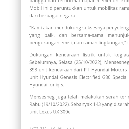
bangga dan terhormat dapat memenuhi komit
Mobil ini diperuntukkan untuk mobilitas ra
dari berbagai negara.
“Kami akan mendukung suksesnya penyelengg
yang baik, dan bersama-sama menunjuk
pengurangan emisi, dan ramah lingkungan,” u
Dukungan kendaraan listrik untuk kegia
Sebelumnya, Selasa (25/10/2022), Mensesne
393 unit kendaraan dari PT Hyundai Motors I
unit Hyundai Genesis Electrified G80 Specia
Hyundai Ioniq 5.
Mensesneg juga telah melakukan serah teri
Rabu (19/10/2022). Sebanyak 143 yang diserah
unit Lexus UX 300e.
KTT G20
Mobil Listrik