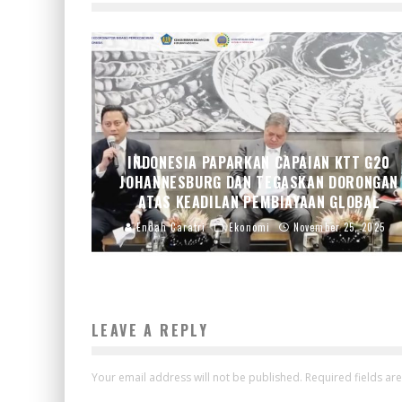
INDONESIA PAPARKAN CAPAIAN KTT G20
JOHANNESBURG DAN TEGASKAN DORONGAN
ATAS KEADILAN PEMBIAYAAN GLOBAL
Endah Caratri
Ekonomi
November 25, 2025
LEAVE A REPLY
Your email address will not be published.
Required fields a