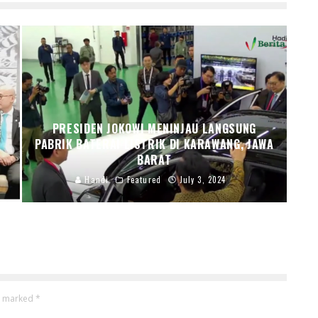
PRESIDEN JOKOWI MENINJAU LANGSUNG
PABRIK BATERAI LISTRIK DI KARAWANG, JAWA
BARAT
Handi
Featured
July 3, 2024
re marked
*