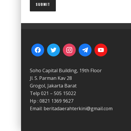
Soho Capital Building, 19th Floor
Jl. S. Parman Kav 28
Grogol, Jakarta Barat
Telp 021 – 505 15022
Hp : 0821 1369 9627
Email: beritadaerahterkini@gmail.com