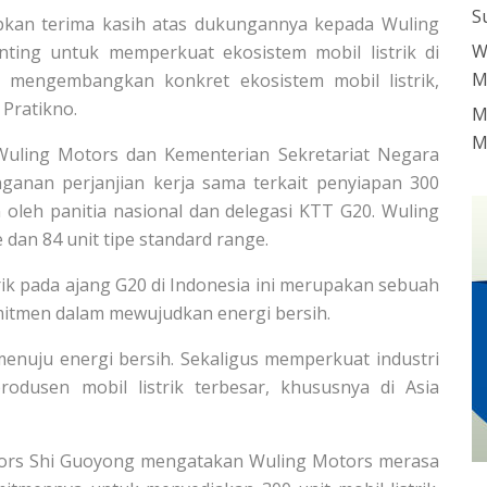
S
pkan terima kasih atas dukungannya kepada Wuling
W
ting untuk memperkuat ekosistem mobil listrik di
M
k mengembangkan konkret ekosistem mobil listrik,
 Pratikno.
M
M
Wuling Motors dan Kementerian Sekretariat Negara
anan perjanjian kerja sama terkait penyiapan 300
an oleh panitia nasional dan delegasi KTT G20. Wuling
dan 84 unit tipe standard range.
rik pada ajang G20 di Indonesia ini merupakan sebuah
tmen dalam mewujudkan energi bersih.
 menuju energi bersih. Sekaligus memperkuat industri
produsen mobil listrik terbesar, khususnya di Asia
otors Shi Guoyong mengatakan Wuling Motors merasa