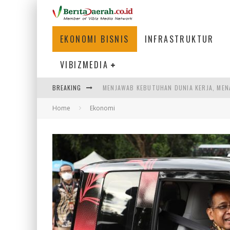
EKONOMI BISNIS
INFRASTRUKTUR
VIBIZMEDIA
BREAKING
PENUMPANG MENGAMBIL BAGASI DI BANDA
Home
Ekonomi
WARGA MEMANCING DI KAWASAN MEGAMA
SUMATERA SEBAGAI MOTOR UTAMA INDUS
MENJAWAB KEBUTUHAN DUNIA KERJA, MEN