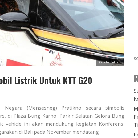
s
(Photo: Setkab)
R
bil Listrik Untuk KTT G20
S
K
ris Negara (Mensesneg) Pratikno secara simbolis
M
rs, di Plaza Bung Karno, Parkir Selatan Gelora Bung
P
tric vehicle ini akan mendukung kegiatan Konferensi
T
ggarakan di Bali pada November mendatang.
P