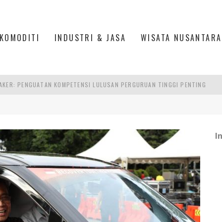
KOMODITI
INDUSTRI & JASA
WISATA NUSANTARA
RA SULTAN MAHMUD BADARUDDIN II, PALEMBANG
S, MANADO
TRI KEHUTANAN INDONESIA
I
AKER: PENGUATAN KOMPETENSI LULUSAN PERGURUAN TINGGI PENTING