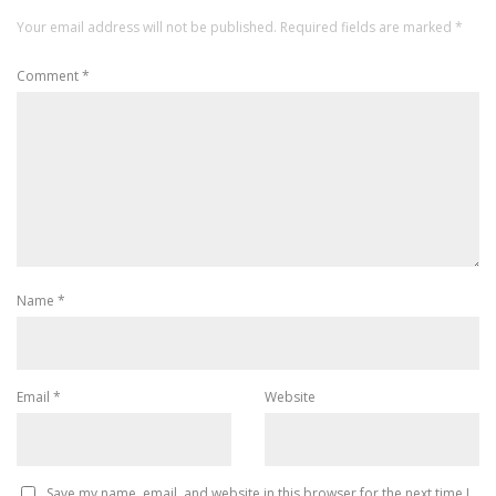
Your email address will not be published.
Required fields are marked
*
Comment
*
Name
*
Email
*
Website
Save my name, email, and website in this browser for the next time I