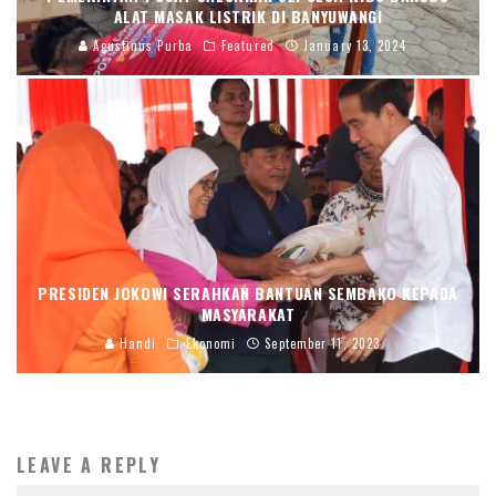
ALAT MASAK LISTRIK DI BANYUWANGI
Agustinus Purba
Featured
January 13, 2024
PRESIDEN JOKOWI SERAHKAN BANTUAN SEMBAKO KEPADA
MASYARAKAT
Handi
Ekonomi
September 11, 2023
LEAVE A REPLY