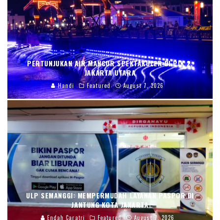
PERTUNJUKAN AIR MANCUR SPEKTAKULER DI PIK 2,
JAKARTA UTARA
Handi
Featured
August 7, 2026
ULP SEMANGGI: MEMPERMUDAH LAYANAN PASPOR DI
JANTUNG KOTA JAKARTA
Endah Caratri
Featured
August 7, 2026