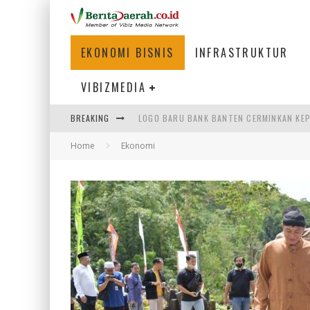
EKONOMI BISNIS
INFRASTRUKTUR
VIBIZMEDIA
BREAKING
LOGO BARU BANK BANTEN CERMINKAN KEP
Home
Ekonomi
WAGUB NYANYANG: FASILITAS OLAHRAGA
ATASI MISMATCH LULUSAN, MENAKER TEK
PEMERINTAH DAERAH PERLU PERCEPAT IN