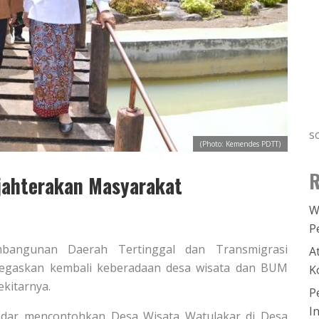
s
(Photo: Kemendes PDTT)
R
jahterakan Masyarakat
W
P
embangunan Daerah Tertinggal dan Transmigrasi
A
egaskan kembali keberadaan desa wisata dan BUM
K
kitarnya.
P
I
ndar mencontohkan Desa Wisata Watulakar di Desa