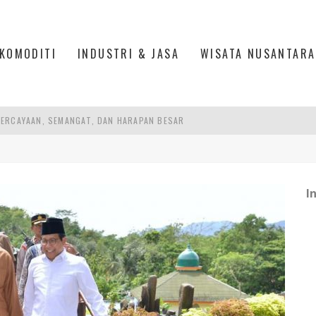
KOMODITI
INDUSTRI & JASA
WISATA NUSANTARA
ERCAYAAN, SEMANGAT, DAN HARAPAN BESAR
 MODERN PERKUAT SPORT TOURISM BATAM
ANKAN KOLABORASI KAMPUS DAN INDUSTRI
I
DUSTRIALISASI, MANUFAKTUR TUMBUH LAMPAUI EKONOMI NASIONAL