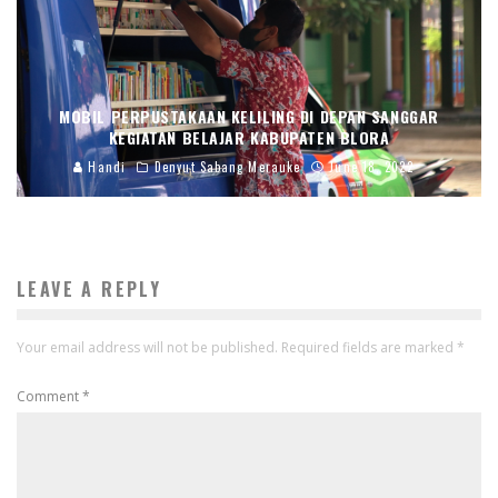
MOBIL PERPUSTAKAAN KELILING DI DEPAN SANGGAR
KEGIATAN BELAJAR KABUPATEN BLORA
Handi
Denyut Sabang Merauke
June 18, 2022
LEAVE A REPLY
Your email address will not be published.
Required fields are marked
*
Comment
*