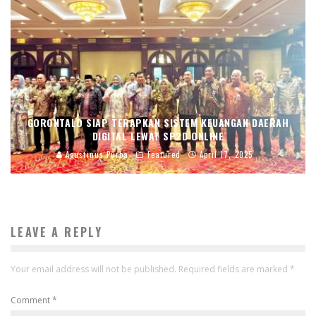
GORONTALO SIAP TERAPKAN SISTEM KEUANGAN DAERAH
DIGITAL LEWAT SP2D ONLINE
Agustinus Purba
Featured
April 17, 2025
LEAVE A REPLY
Your email address will not be published.
Required fields are marked
*
Comment
*