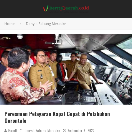
Home
Denyut Sabang Merauke
Peresmian Pelayaran Kapal Cepat di Pelabuhan
Gorontalo
Handi
Denyut Sabang Merauke
September 7, 2022