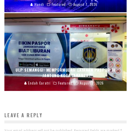
Handi
Featured
August 7, 2026
ULP SEMANGGI: MEMPERMUDAH LAYANAN PASPOR DI
JANTUNG KOTA JAKARTA
Endah Caratri
Featured
August 7, 2026
LEAVE A REPLY
Your email address will not be published.
Required fields are marked
*