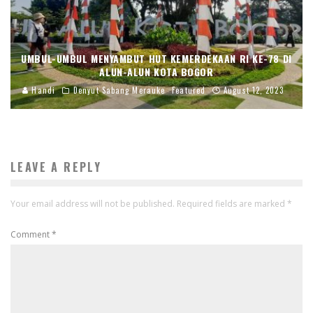
UMBUL-UMBUL MENYAMBUT HUT KEMERDEKAAN RI KE-78 DI
ALUN-ALUN KOTA BOGOR
Handi
Denyut Sabang Merauke
Featured
August 12, 2023
LEAVE A REPLY
Your email address will not be published.
Required fields are marked
*
Comment
*