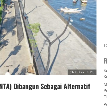
s
R
S
(Photo: Kemen PUPR)
K
TA) Dibangun Sebagai Alternatif
M
P
T
P