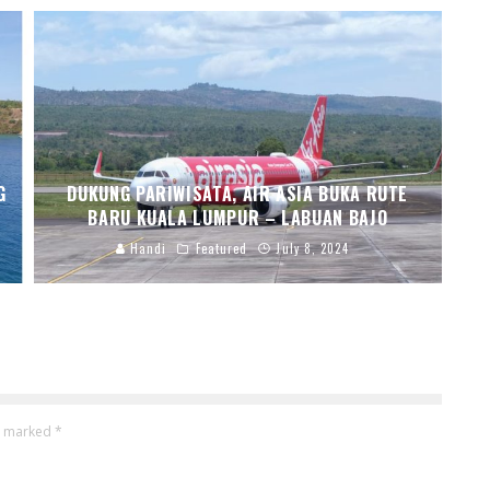
G
DUKUNG PARIWISATA, AIR ASIA BUKA RUTE
BARU KUALA LUMPUR – LABUAN BAJO
Handi
Featured
July 8, 2024
re marked
*