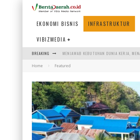
EKONOMI BISNIS
INFRASTRUKTUR
VIBIZMEDIA
BREAKING
PENUMPANG MENGAMBIL BAGASI DI BANDA
Home
Featured
WARGA MEMANCING DI KAWASAN MEGAMA
SUMATERA SEBAGAI MOTOR UTAMA INDUS
MENJAWAB KEBUTUHAN DUNIA KERJA, MEN