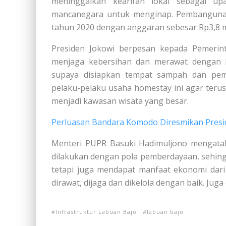
meninggalkan kearifan lokal sebagai u
mancanegara untuk menginap. Pembangunan
tahun 2020 dengan anggaran sebesar Rp3,8 mi
Presiden Jokowi berpesan kepada Pemerin
menjaga kebersihan dan merawat dengan ba
supaya disiapkan tempat sampah dan peme
pelaku-pelaku usaha homestay ini agar teru
menjadi kawasan wisata yang besar.
Perluasan Bandara Komodo Diresmikan Presi
Menteri PUPR Basuki Hadimuljono mengatak
dilakukan dengan pola pemberdayaan, sehin
tetapi juga mendapat manfaat ekonomi dari
dirawat, dijaga dan dikelola dengan baik. Jug
Infrastruktur Labuan Bajo
labuan bajo