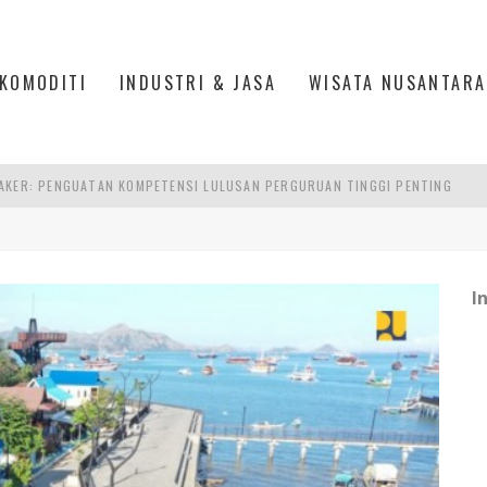
KOMODITI
INDUSTRI & JASA
WISATA NUSANTARA
RA SULTAN MAHMUD BADARUDDIN II, PALEMBANG
S, MANADO
TRI KEHUTANAN INDONESIA
I
AKER: PENGUATAN KOMPETENSI LULUSAN PERGURUAN TINGGI PENTING