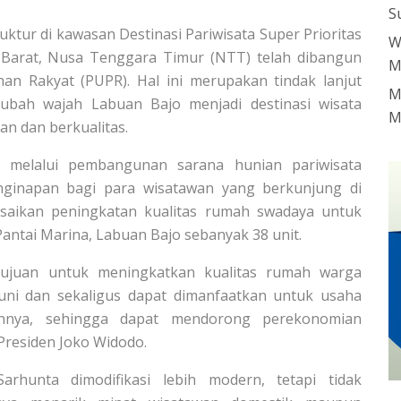
S
uktur di kawasan Destinasi Pariwisata Super Prioritas
W
Barat, Nusa Tenggara Timur (NTT) telah dibangun
M
 Rakyat (PUPR). Hal ini merupakan tindak lanjut
M
bah wajah Labuan Bajo menjadi destinasi wisata
M
an dan berkualitas.
h melalui pembangunan sarana hunian pariwisata
enginapan bagi para wisatawan yang berkunjung di
esaikan peningkatan kualitas rumah swadaya untuk
antai Marina, Labuan Bajo sebanyak 38 unit.
ujuan untuk meningkatkan kualitas rumah warga
huni dan sekaligus dapat dimanfaatkan untuk usaha
innya, sehingga dapat mendorong perekonomian
Presiden Joko Widodo.
rhunta dimodifikasi lebih modern, tetapi tidak