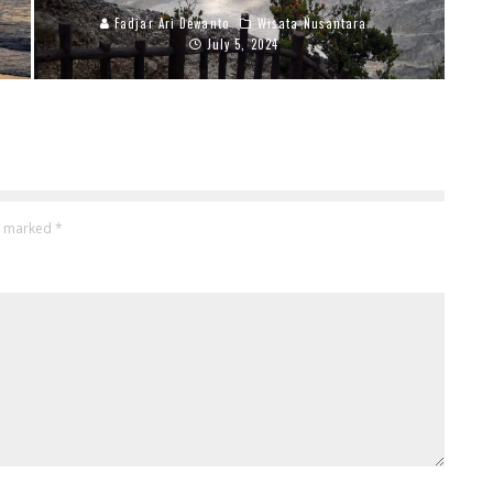
Fadjar Ari Dewanto
Wisata Nusantara
July 5, 2024
re marked
*