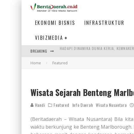
EKONOMI BISNIS
INFRASTRUKTUR
VIBIZMEDIA
BREAKING
SUMATERA SEBAGAI MOTOR UTAMA INDUS
Home
Featured
MENJAWAB KEBUTUHAN DUNIA KERJA, MEN
PENUMPANG MENGAMBIL BAGASI DI BANDA
HADAPI DINAMIKA DUNIA KERJA, KEMNAKE
Wisata Sejarah Benteng Marlb
Handi
Featured
Info Daerah
Wisata Nusantara
(Beritadaerah – Wisata Nusantara) Bila ki
waktu berkunjung ke Benteng Marlborough. L