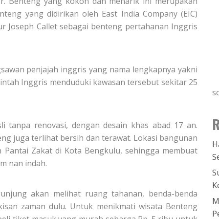
r. Benteng yang kokoh dan menarik ini merupakan
nteng yang didirikan oleh East India Company (EIC)
r Joseph Callet sebagai benteng pertahanan Inggris
sawan penjajah inggris yang nama lengkapnya yakni
intah Inggris menduduki kawasan tersebut sekitar 25
s
R
li tanpa renovasi, dengan desain khas abad 17 an.
g juga terlihat bersih dan terawat. Lokasi bangunan
H
an Pantai Zakat di Kota Bengkulu, sehingga membuat
S
am nan indah.
S
K
gunjung akan melihat ruang tahanan, benda-benda
M
kisan zaman dulu. Untuk menikmati wisata Benteng
P