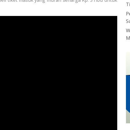
li tiket masuk yang murah seharga Rp. 5 ribu untuk
T
P
S
W
M