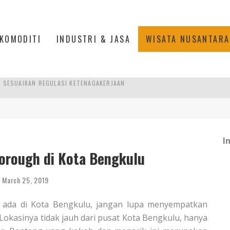
KOMODITI
INDUSTRI & JASA
WISATA NUSANTARA
TRI KEHUTANAN INDONESIA
AKER: PENGUATAN KOMPETENSI LULUSAN PERGURUAN TINGGI PENTING
RA SULTAN MAHMUD BADARUDDIN II, PALEMBANG
I
R SESUAIKAN REGULASI KETENAGAKERJAAN
orough di Kota Bengkulu
March 25, 2019
ta ada di Kota Bengkulu, jangan lupa menyempatkan
okasinya tidak jauh dari pusat Kota Bengkulu, hanya