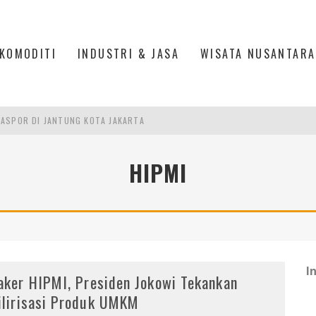
KOMODITI
INDUSTRI & JASA
WISATA NUSANTARA
ASPOR DI JANTUNG KOTA JAKARTA
IS DI PASAR BARU JAKARTA
HIPMI
PAN INDONESIA
DI PIK 2, JAKARTA UTARA
I
aker HIPMI, Presiden Jokowi Tekankan
ilirisasi Produk UMKM