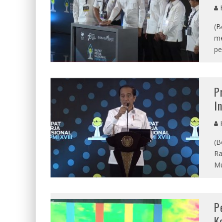
(B
me
pe
P
I
(B
Ra
Mu
P
K