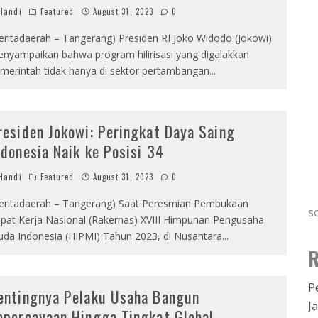
Handi
Featured
August 31, 2023
0
eritadaerah – Tangerang) Presiden RI Joko Widodo (Jokowi)
nyampaikan bahwa program hilirisasi yang digalakkan
merintah tidak hanya di sektor pertambangan
...
residen Jokowi: Peringkat Daya Saing
ndonesia Naik ke Posisi 34
Handi
Featured
August 31, 2023
0
eritadaerah – Tangerang) Saat Peresmian Pembukaan
s
pat Kerja Nasional (Rakernas) XVIII Himpunan Pengusaha
da Indonesia (HIPMI) Tahun 2023, di Nusantara
...
R
P
entingnya Pelaku Usaha Bangun
J
epercayaan Hingga Tingkat Global