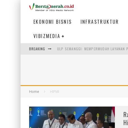
EKONOMI BISNIS
INFRASTRUKTUR
VIBIZMEDIA
BREAKING
ULP SEMANGGI: MEMPERMUDAH LAYANAN P
BAKMI PANGSIT AYAM, KULINER LEGENDAR
KETIKA INSTITUSI MENENTUKAN MASA DE
PERTUNJUKAN AIR MANCUR SPEKTAKULER 
Home
HIPMI
R
H