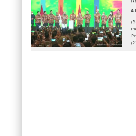
E
(B
me
Pe
(2