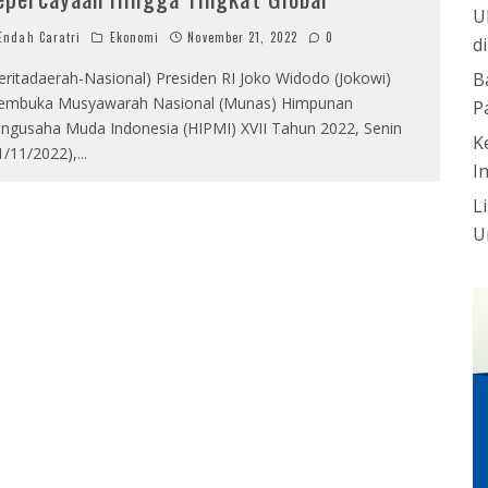
U
ndah Caratri
Ekonomi
November 21, 2022
0
d
eritadaerah-Nasional) Presiden RI Joko Widodo (Jokowi)
B
mbuka Musyawarah Nasional (Munas) Himpunan
P
ngusaha Muda Indonesia (HIPMI) XVII Tahun 2022, Senin
K
1/11/2022),
...
I
L
U