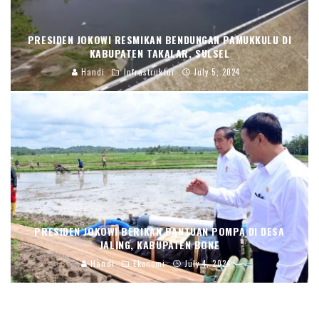
PRESIDEN JOKOWI RESMIKAN BENDUNGAN PAMUKKULU DI
KABUPATEN TAKALAR, SULSEL
Handi
Infrastruktur
July 5, 2024
PRESIDEN JOKOWI BERIKAN BANTUAN POMPA DI DESA
JALING, KABUPATEN BONE
Handi
Ekonomi
July 4, 2024