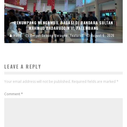
PENUMPANG MENGAMBIL BAGASI DI BANDARA SULTAN
MAHMUD BADARUDDIN II, PALEMBANG
Handi
Denyut Sabang Merauke
Featured
August 6, 2026
LEAVE A REPLY
Your email address will not be published.
Required fields are marked
*
Comment
*