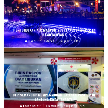
PERTUNJUKAN AIR MANCUR SPEKTAKULER DI PIK 2,
JAKARTA UTARA
Handi
Featured
August 7, 2026
ULP SEMANGGI: MEMPERMUDAH LAYANAN PASPOR DI
JANTUNG KOTA JAKARTA
Endah Caratri
Featured
August 7, 2026